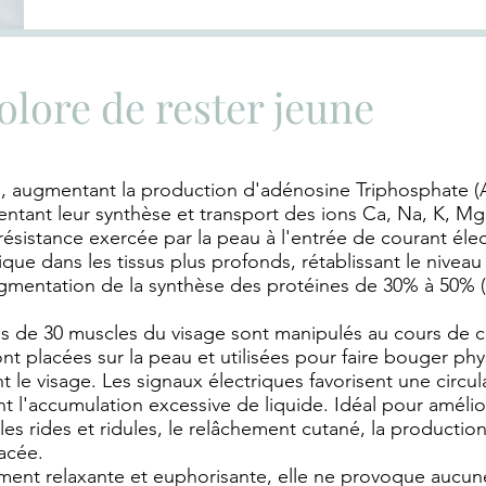
olore de rester jeune
re, augmentant la production d'adénosine Triphosphate (A
ntant leur synthèse et transport des ions Ca, Na, K, Mg
a résistance exercée par la peau à l'entrée de courant éle
ique dans les tissus plus profonds, rétablissant le niveau
augmentation de la synthèse des protéines de 30% à 5
lus de 30 muscles du visage sont manipulés au cours de 
t placées sur la peau et utilisées pour faire bouger ph
nt le visage. Les signaux électriques favorisent une circul
t l'accumulation excessive de liquide. Idéal pour améliore
es rides et ridules, le relâchement cutané, la production
sacée.
ement relaxante et euphorisante, elle ne provoque aucu